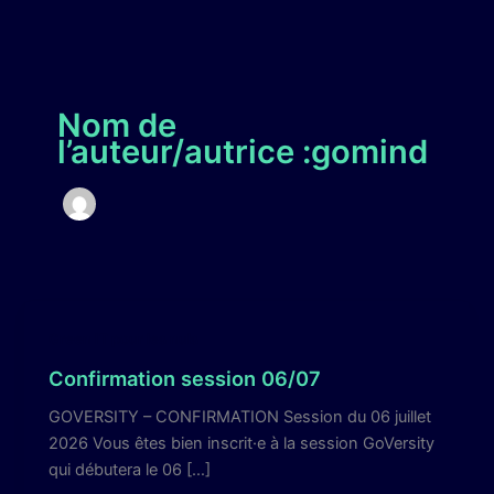
Aller
au
contenu
Nom de
l’auteur/autrice :gomind
Green IT pour les nuls
Confirmation session 06/07
GOVERSITY – CONFIRMATION Session du 06 juillet
2026 Vous êtes bien inscrit·e à la session GoVersity
qui débutera le 06 […]