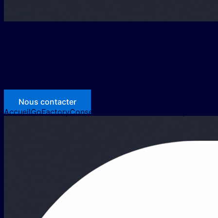
GoMind
GoFactory
Conseils en IA
GoLab
Carrières
GoVersity
GoMédia
Nous contacter
Accueil
GoFactory
Conseil en IA
Carrières
GoVersity
GoMédi