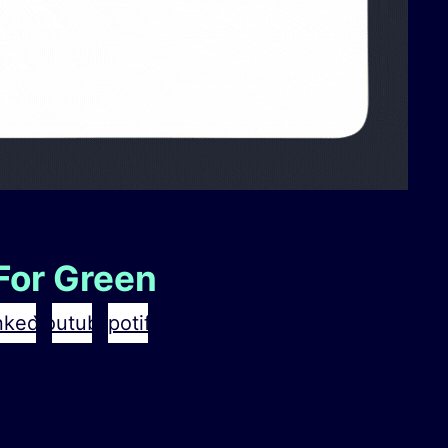
For Green
nkedin
Youtube
Spotify