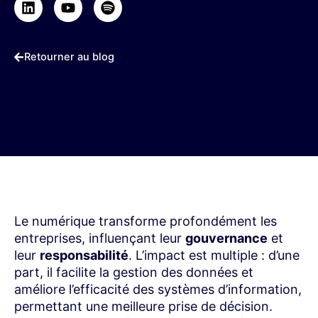
L
Y
S
i
o
p
n
u
o
k
t
t
e
u
i
Retourner au blog
d
b
f
i
e
y
n
Le numérique transforme profondément les
entreprises, influençant leur
gouvernance
et
leur
responsabilité
. L’impact est multiple : d’une
part, il facilite la gestion des données et
améliore l’efficacité des systèmes d’information,
permettant une meilleure prise de décision.